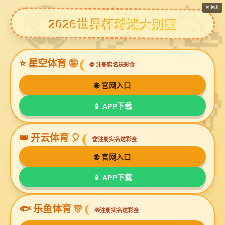
✖ 关闭
注册入口
PG电子官方门户平台