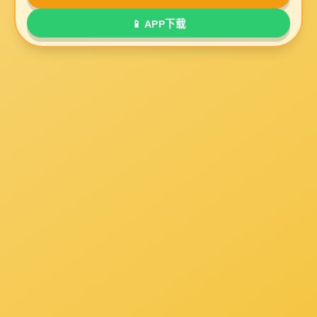
全年无休客服
PG电子官方门户平台 配备专业客服团队，
全年 365 天 × 24 小时不间断在线，响应高
效，快速协助解决访问、账号、数据使用等
问题，服务可靠，沟通顺畅。
隐私与数据保护
采用多重加密策略与权限控制机制，全方位
保障用户信息与数据交互安全。PG电子官
方门户平台 始终坚持以用户隐私为首要原
则，守护每一次访问。
高效系统响应