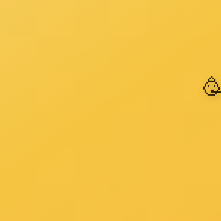
无论是赛事浏览、数据调用或内容切换，系
统响应均保持毫秒级速度，极大提升使用流
畅度，让您高效获取 PG电子官网 数据资
源。
互动社群生态
构建多维度互动模块，汇聚分析、评论与赛
事讨论社区，提升用户黏性与归属感。无论
新手还是资深用户，都能在 PG电子官方门
户平台 找到自己的话语场。