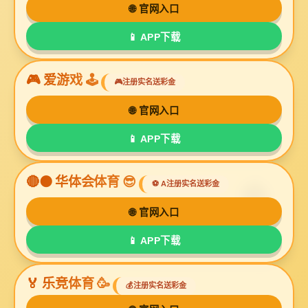
—— 比赛数据从这里开
始
覆盖实时赛事、专业数据、高清视频，
PG电子官
方门户平台APP
与网页版为您提供便捷的体育服
务。
APP下载
网页版入口
为什么选择 PG电子官方门户平台？
用心服务 · 细节决定体验